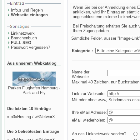
Wenn Sie bei der Anmeldung eines E
Info,s und Regeln
anklicken, wird Ihr Eintrag an sämt
Webseite eintragen
angeschlossene externe Linknetzwerk
Bei Freischaltung erhalten Sie auch
Ihren Zugangsdaten.
Linknetzwerk
Branchenbuch
Sämtliche Felder, ausser "Image-Lin
FULL SEO
Passwort vergessen?
Kategorie :
Aus unserem Webkatalog
Name der
Webseite:
Maximal 40 Zeichen, nur Buchstaben 
Parken Flughafen Hamburg -
Park and Fly
Link zur Webseite
Mit oder ohne www, Subdomains erla
Die letzten 10 Einträge
Ihre eMail Adresse:
»
p3xHosting / w3NetworX
eMail wiederholen:
Die 5 beliebtesten Einträge
An das Linknetzwerk senden?
»
p3xHosting / w3NetworX