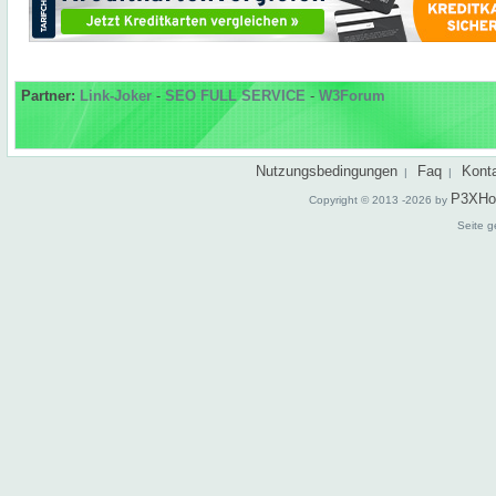
Partner:
Link-Joker
-
SEO FULL SERVICE
-
W3Forum
Nutzungsbedingungen
Faq
Kont
|
|
P3XHo
Copyright © 2013 -2026 by
Seite g