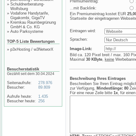
Premiumeintrag:
»
Schuldnerberatung-
...mit Backlink:
Wolfsburg
»
Vodafone Handytarife,
Ein Premiumeintrag kostet EUR
25,0
Gigakombi, GigaTV
Startseite der eingetragenen Webseite
»
Kremkau Raumbegrünung
GmbH & Co. KG
Eintragen wird:
»
Auto Parksysteme
Sprachen:
TOP-5 Liste Bewertungen
Image-Link:
»
p3xHosting / w3NetworX
Bild ca. 120 Pixel breit / max. 160 P
Maximal
30 KByte
,
keine
Werbebanner
Besucherstatistik
Gezählt seit dem 30.04.2024
Beschreibung Ihres Eintrages
Seitenaufrufe:
278.976
Beschreiben Sie Ihren Eintrag möglich
Besucher:
89.809
zur Verfügung,
Mindestlänge:
80
Zei
Für eine neue Zeile bitte
1x
, für eine
Aufrufe heute:
1.435
Besucher heute:
256