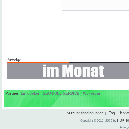
Anzeige
Partner:
Link-Joker
-
SEO FULL SERVICE
-
W3Forum
Nutzungsbedingungen
Faq
Kont
|
|
P3XHo
Copyright © 2013 -2026 by
Seite g